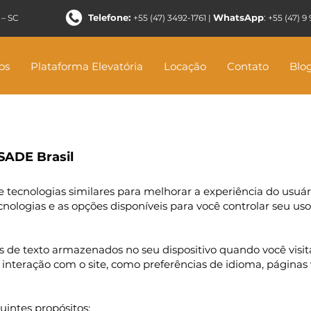
Telefone:
WhatsApp
:
 – SC
+55 (47) 3492-1761 |
+
55 (47) 
os
Plataforma Elevatória
Locação
Contato
Blo
TSADE Brasil
e tecnologias similares para melhorar a experiência do usuári
ologias e as opções disponíveis para você controlar seu uso
 de texto armazenados no seu dispositivo quando você visit
interação com o site, como preferências de idioma, páginas v
uintes propósitos: