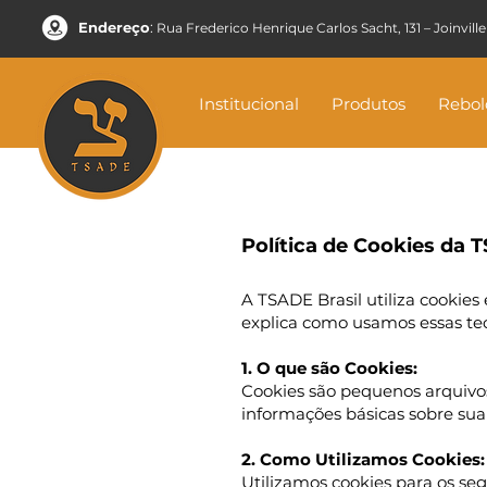
E
ndereço
:
Rua Frederico Henrique Carlos Sacht, 131 – Joinville
Institucional
Produtos
Rebol
Política de Cookies da 
A TSADE Brasil utiliza cookies 
explica como usamos essas tecn
1. O que são Cookies:
Cookies são pequenos arquivos
informações básicas sobre sua 
2. Como Utilizamos Cookies:
Utilizamos cookies para os seg