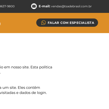
E-mail:
9 9637-9800
vendas@tsa
debrasil.com.br
FALAR COM ESPECIALISTA
g
o em nosso site. Esta política
.
a um site. Eles contêm
isitadas e dados de login.