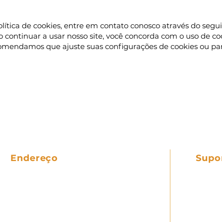
olítica de cookies, entre em contato conosco através do segui
o continuar a usar nosso site, você concorda com o uso de c
ecomendamos que ajuste suas configurações de cookies ou pare
Endereço
Supo
Rua Frederico Henrique Carlos Sacht,
Tire su
131 - Vila Nova | CEP: 89237-012 -
Polític
Joinville - SC
Termos
Polític
Telefone
: +55 (47) 3492-1761
Locaçã
WhatsApp
: +55 (47) 99637-9800