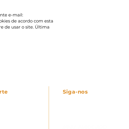
nte e-mail:
ookies de acordo com esta
 de usar o site.
Última
rte
Siga-nos
as dúvidas
a de Privacidade
 e Co
ndições
a de Cookies
o de Máquinas