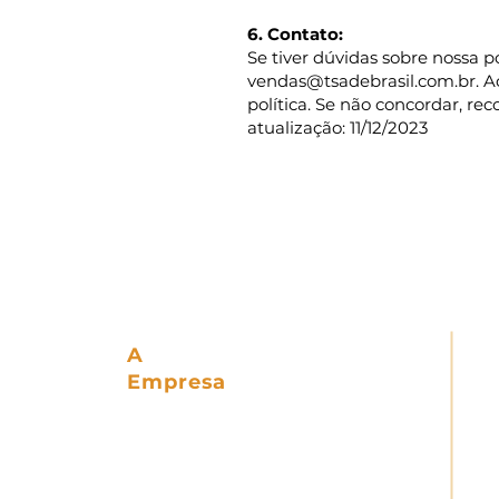
6. Contato:
Se tiver dúvidas sobre nossa p
vendas@tsadebrasil.com.br
.
A
política. Se não concordar, r
atualização: 11/12/2023
A
Empresa
A
TSADE Brasil Indústria LTDA
destaca-se pela compreensão
das necessidades do setor e
pela capacidade de testar e